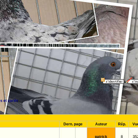
 et varièt
Dern. page
Auteur
Rép.
Vu
patrick
8
35