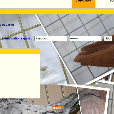
CAPUMAN
4
30
 et varièt
Identification rapide :