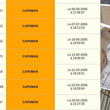
Le 06-08-2006
67
CAPUMAN
à 17:06:07
Le 07-07-2006
12
CAPUMAN
à 19:13:16
Le 16-06-2006
62
CAPUMAN
à 18:00:04
Le 12-06-2006
75
CAPUMAN
à 19:06:54
Le 31-05-2006
18
CAPUMAN
à 18:18:51
Le 22-05-2006
99
CAPUMAN
à 18:59:04
Le 20-05-2006
57
CAPUMAN
à 15:27:35