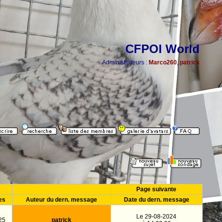
CFPOI World
Administrateurs :
Marco260
,
patrick
Page suivante
es
Auteur du dern. message
Date du dern. message
Le 29-08-2024
25
patrick