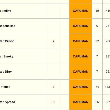
CAPUMAN
19
41
 : milky
CAPUMAN
5
27
: pencilled
2
CAPUMAN
32
70
s : Grison
CAPUMAN
7
28
s : Smoky
CAPUMAN
7
25
s : Dirty
3
CAPUMAN
74
143
stencil
3
CAPUMAN
56
98
s : Spread