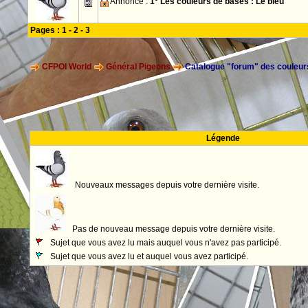
Annonce :
1° Les couleurs de bases : Le bleu
Pages :
1
-
2
-
3
CFPOI World
Général Pigeons
Catalogue "forum" des couleurs
Légende
Nouveaux messages depuis votre dernière visite.
Pas de nouveau message depuis votre dernière visite.
Sujet que vous avez lu mais auquel vous n'avez pas participé.
Sujet que vous avez lu et auquel vous avez participé.