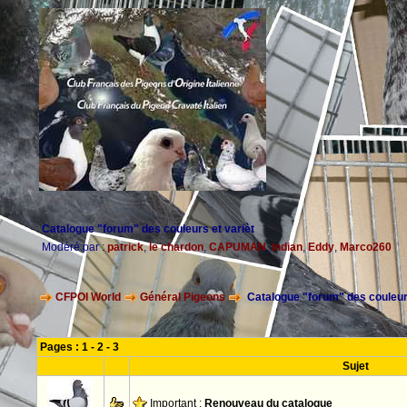
Catalogue "forum" des couleurs et varièt
Modéré par :
patrick
,
le chardon
,
CAPUMAN
,
indian
,
Eddy
,
Marco260
CFPOI World
Général Pigeons
Catalogue "forum" des couleurs
Pages :
1
-
2
-
3
Sujet
Important :
Renouveau du catalogue