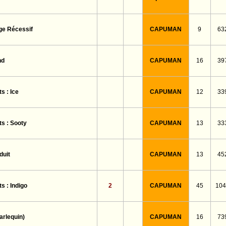
CAPUMAN
9
63
ge Récessif
CAPUMAN
16
39
nd
CAPUMAN
12
33
s : Ice
CAPUMAN
13
33
s : Sooty
CAPUMAN
13
45
duit
2
CAPUMAN
45
104
s : Indigo
CAPUMAN
16
73
arlequin)