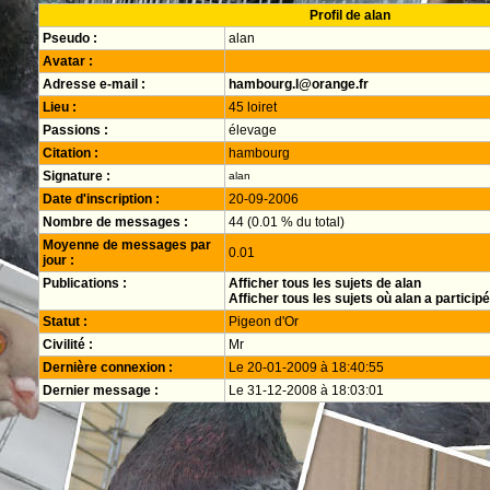
Profil de alan
Pseudo :
alan
Avatar :
Adresse e-mail :
hambourg.l@orange.fr
Lieu :
45 loiret
Passions :
élevage
Citation :
hambourg
Signature :
alan
Date d'inscription :
20-09-2006
Nombre de messages :
44 (0.01 % du total)
Moyenne de messages par
0.01
jour :
Publications :
Afficher tous les sujets de alan
Afficher tous les sujets où alan a participé
Statut :
Pigeon d'Or
Civilité :
Mr
Dernière connexion :
Le 20-01-2009 à 18:40:55
Dernier message :
Le 31-12-2008 à 18:03:01