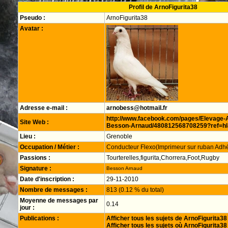
Profil de ArnoFigurita38
Pseudo :
ArnoFigurita38
Avatar :
Adresse e-mail :
arnobess@hotmail.fr
http://www.facebook.com/pages/Elevage-
Site Web :
Besson-Arnaud/480812568708259?ref=h
Lieu :
Grenoble
Occupation / Métier :
Conducteur Flexo(Imprimeur sur ruban Adh
Passions :
Tourterelles,figurita,Chorrera,Foot,Rugby
Signature :
Besson Arnaud
Date d'inscription :
29-11-2010
Nombre de messages :
813 (0.12 % du total)
Moyenne de messages par
0.14
jour :
Publications :
Afficher tous les sujets de ArnoFigurita38
Afficher tous les sujets où ArnoFigurita38 