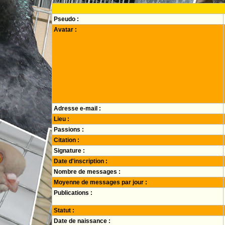
Pseudo :
Avatar :
Adresse e-mail :
Lieu :
Passions :
Citation :
Signature :
Date d'inscription :
Nombre de messages :
Moyenne de messages par jour :
Publications :
Statut :
Date de naissance :