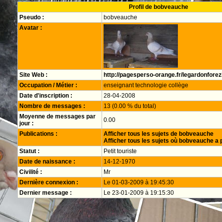
Profil de bobveauche
Pseudo :
bobveauche
Avatar :
Site Web :
http://pagesperso-orange.fr/legardonfore
Occupation / Métier :
enseignant technologie collège
Date d'inscription :
28-04-2008
Nombre de messages :
13 (0.00 % du total)
Moyenne de messages par
0.00
jour :
Publications :
Afficher tous les sujets de bobveauche
Afficher tous les sujets où bobveauche a 
Statut :
Petit touriste
Date de naissance :
14-12-1970
Civilité :
Mr
Dernière connexion :
Le 01-03-2009 à 19:45:30
Dernier message :
Le 23-01-2009 à 19:15:30