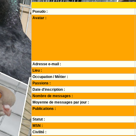
Pseudo :
Avatar :
Adresse e-mail :
Lieu :
Occupation / Métier :
Passions :
Date d'inscription :
Nombre de messages :
Moyenne de messages par jour :
Publications :
Statut :
MSN :
Civilité :