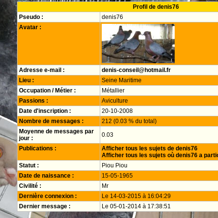
Profil de denis76
Pseudo :
denis76
Avatar :
Adresse e-mail :
denis-conseil@hotmail.fr
Lieu :
Seine Maritime
Occupation / Métier :
Métallier
Passions :
Aviculture
Date d'inscription :
20-10-2008
Nombre de messages :
212 (0.03 % du total)
Moyenne de messages par
0.03
jour :
Publications :
Afficher tous les sujets de denis76
Afficher tous les sujets où denis76 a parti
Statut :
Piou Piou
Date de naissance :
15-05-1965
Civilité :
Mr
Dernière connexion :
Le 14-03-2015 à 16:04:29
Dernier message :
Le 05-01-2014 à 17:38:51