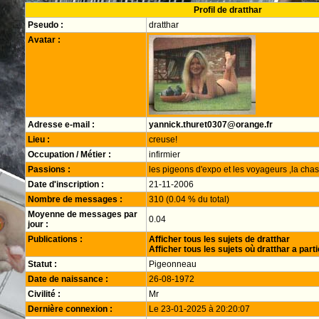
Profil de dratthar
Pseudo :
dratthar
Avatar :
Adresse e-mail :
yannick.thuret0307@orange.fr
Lieu :
creuse!
Occupation / Métier :
infirmier
Passions :
les pigeons d'expo et les voyageurs ,la cha
Date d'inscription :
21-11-2006
Nombre de messages :
310 (0.04 % du total)
Moyenne de messages par
0.04
jour :
Publications :
Afficher tous les sujets de dratthar
Afficher tous les sujets où dratthar a part
Statut :
Pigeonneau
Date de naissance :
26-08-1972
Civilité :
Mr
Dernière connexion :
Le 23-01-2025 à 20:20:07