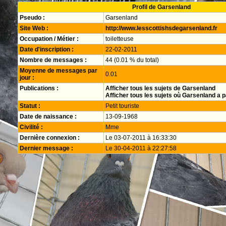
Profil de Garsenland
Pseudo :
Garsenland
Site Web :
http://www.lesscottishsdegarsenland.fr
Occupation / Métier :
toiletteuse
Date d'inscription :
22-02-2011
Nombre de messages :
44 (0.01 % du total)
Moyenne de messages par
0.01
jour :
Publications :
Afficher tous les sujets de Garsenland
Afficher tous les sujets où Garsenland a p
Statut :
Petit touriste
Date de naissance :
13-09-1968
Civilité :
Mme
Dernière connexion :
Le 03-07-2011 à 16:33:30
Dernier message :
Le 30-04-2011 à 22:27:58