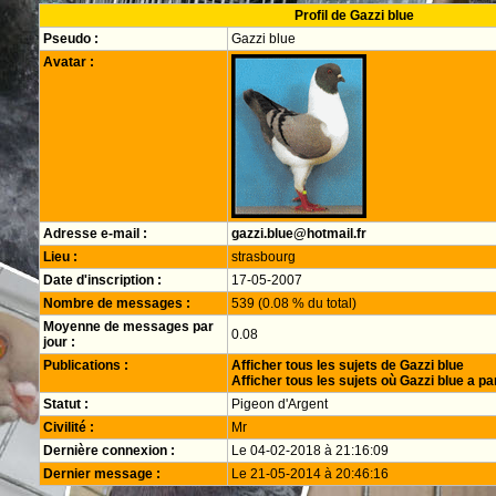
Profil de Gazzi blue
Pseudo :
Gazzi blue
Avatar :
Adresse e-mail :
gazzi.blue@hotmail.fr
Lieu :
strasbourg
Date d'inscription :
17-05-2007
Nombre de messages :
539 (0.08 % du total)
Moyenne de messages par
0.08
jour :
Publications :
Afficher tous les sujets de Gazzi blue
Afficher tous les sujets où Gazzi blue a pa
Statut :
Pigeon d'Argent
Civilité :
Mr
Dernière connexion :
Le 04-02-2018 à 21:16:09
Dernier message :
Le 21-05-2014 à 20:46:16