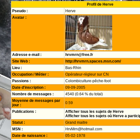
Profil de Herve
Pseudo :
Herve
Avatar :
Adresse e-mail :
hrvmrn@free.fr
Site Web :
http://hrvmrn.spaces.msn.com/
Lieu :
Bas-Rhin
Occupation / Métier :
Opérateur-règleur sur CN
Passions :
Colombiculture-pêche-foot
Date d'inscription :
09-09-2005
Nombre de messages :
4540 (0.64 % du total)
Moyenne de messages par
0.59
jour :
Publications :
Afficher tous les sujets de Herve
Afficher tous les sujets où Herve a partici
Statut :
Grand maitre
MSN :
HrvMrn@hotmail.com
Date de naissance :
05-02-1978