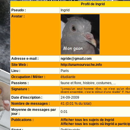
Profil de Ingrid
Pseudo :
Ingrid
Avatar :
Adresse e-mail :
ngride@gmail.com
Site Web :
http://unamourvache.info
Lieu :
Paris
Occupation / Métier :
étudiante
Passions :
faune et flore, histoire, costumes, ...
Signature :
"Lorsqu'un seul homme rêve, ce n'est qu'un rê
rêvent ensemble, c'est le début d'une réalité" F. H
Date d'inscription :
24-09-2009
Nombre de messages :
41 (0.01 % du total)
Moyenne de messages par
0.01
jour :
Publications :
Afficher tous les sujets de Ingrid
Afficher tous les sujets où Ingrid a partici