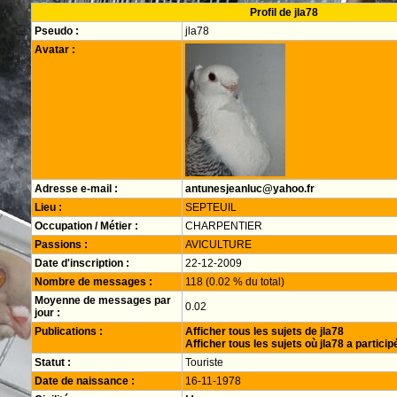
Profil de jla78
Pseudo :
jla78
Avatar :
Adresse e-mail :
antunesjeanluc@yahoo.fr
Lieu :
SEPTEUIL
Occupation / Métier :
CHARPENTIER
Passions :
AVICULTURE
Date d'inscription :
22-12-2009
Nombre de messages :
118 (0.02 % du total)
Moyenne de messages par
0.02
jour :
Publications :
Afficher tous les sujets de jla78
Afficher tous les sujets où jla78 a particip
Statut :
Touriste
Date de naissance :
16-11-1978