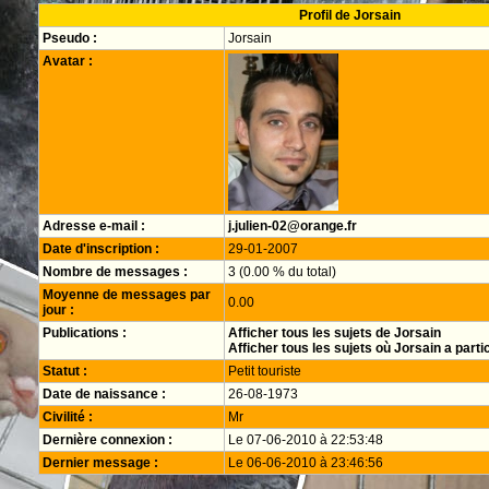
Profil de Jorsain
Pseudo :
Jorsain
Avatar :
Adresse e-mail :
j.julien-02@orange.fr
Date d'inscription :
29-01-2007
Nombre de messages :
3 (0.00 % du total)
Moyenne de messages par
0.00
jour :
Publications :
Afficher tous les sujets de Jorsain
Afficher tous les sujets où Jorsain a parti
Statut :
Petit touriste
Date de naissance :
26-08-1973
Civilité :
Mr
Dernière connexion :
Le 07-06-2010 à 22:53:48
Dernier message :
Le 06-06-2010 à 23:46:56