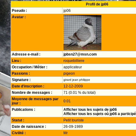
Profil de jp06
Pseudo :
jp06
Avatar :
Adresse e-mail :
jpbsn27@msn.com
Lieu :
roquebilliere
Occupation / Métier :
applicateur
Passions :
pigeon
Signature :
girard jean philippe
Date d'inscription :
12-12-2009
Nombre de messages :
71 (0.01 % du total)
Moyenne de messages par
0.01
jour :
Publications :
Afficher tous les sujets de jp06
Afficher tous les sujets où jp06 a participé
Statut :
Petit touriste
Date de naissance :
26-09-1989
Civilité :
Mr