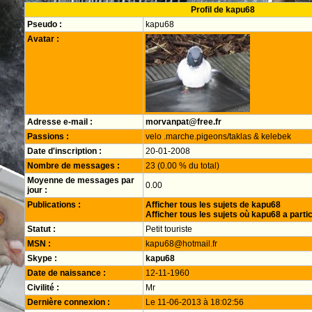
Profil de kapu68
Pseudo :
kapu68
Avatar :
Adresse e-mail :
morvanpat@free.fr
Passions :
velo .marche.pigeons/taklas & kelebek
Date d'inscription :
20-01-2008
Nombre de messages :
23 (0.00 % du total)
Moyenne de messages par
0.00
jour :
Publications :
Afficher tous les sujets de kapu68
Afficher tous les sujets où kapu68 a parti
Statut :
Petit touriste
MSN :
kapu68@hotmail.fr
Skype :
kapu68
Date de naissance :
12-11-1960
Civilité :
Mr
Dernière connexion :
Le 11-06-2013 à 18:02:56