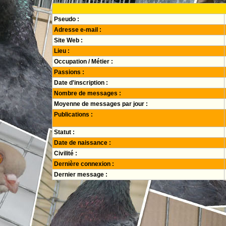
Pseudo :
Adresse e-mail :
Site Web :
Lieu :
Occupation / Métier :
Passions :
Date d'inscription :
Nombre de messages :
Moyenne de messages par jour :
Publications :
Statut :
Date de naissance :
Civilité :
Dernière connexion :
Dernier message :