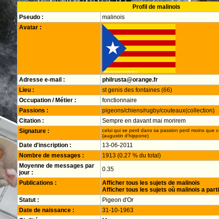
Profil de malinois
Pseudo :
malinois
Avatar :
Adresse e-mail :
philrusta@orange.fr
Lieu :
st genis des fontaines (66)
Occupation / Métier :
fonctionnaire
Passions :
pigeons/chiens/rugby/couteaux(collection)
Citation :
Sempre en davant mai morirem
Signature :
celui qui se perd dans sa passion perd moins que c
(augustin d'hippone)
Date d'inscription :
13-06-2011
Nombre de messages :
1913 (0.27 % du total)
Moyenne de messages par
0.35
jour :
Publications :
Afficher tous les sujets de malinois
Afficher tous les sujets où malinois a part
Statut :
Pigeon d'Or
Date de naissance :
31-10-1963