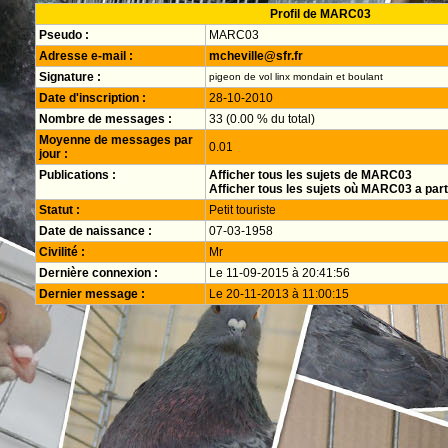
Profil de MARC03
Pseudo :
MARC03
Adresse e-mail :
mcheville@sfr.fr
Signature :
pigeon de vol linx mondain et boulant
Date d'inscription :
28-10-2010
Nombre de messages :
33 (0.00 % du total)
Moyenne de messages par
0.01
jour :
Publications :
Afficher tous les sujets de MARC03
Afficher tous les sujets où MARC03 a part
Statut :
Petit touriste
Date de naissance :
07-03-1958
Civilité :
Mr
Dernière connexion :
Le 11-09-2015 à 20:41:56
Dernier message :
Le 20-11-2013 à 11:00:15