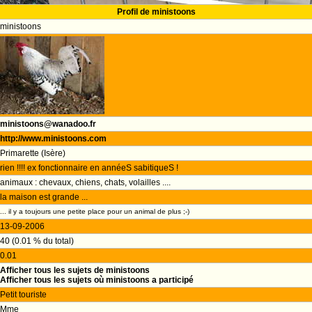
Profil de ministoons
ministoons
ministoons@wanadoo.fr
http://www.ministoons.com
Primarette (Isère)
rien !!!! ex fonctionnaire en annéeS sabitiqueS !
animaux : chevaux, chiens, chats, volailles ....
la maison est grande ...
... il y a toujours une petite place pour un animal de plus ;-)
13-09-2006
40 (0.01 % du total)
0.01
Afficher tous les sujets de ministoons
Afficher tous les sujets où ministoons a participé
Petit touriste
Mme