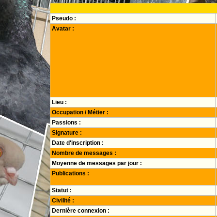
Pseudo :
Avatar :
Lieu :
Occupation / Métier :
Passions :
Signature :
Date d'inscription :
Nombre de messages :
Moyenne de messages par jour :
Publications :
Statut :
Civilité :
Dernière connexion :