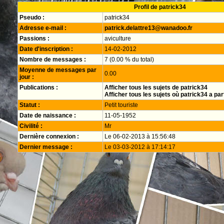
Profil de patrick34
Pseudo :
patrick34
Adresse e-mail :
patrick.delattre13@wanadoo.fr
Passions :
aviculture
Date d'inscription :
14-02-2012
Nombre de messages :
7 (0.00 % du total)
Moyenne de messages par
0.00
jour :
Publications :
Afficher tous les sujets de patrick34
Afficher tous les sujets où patrick34 a par
Statut :
Petit touriste
Date de naissance :
11-05-1952
Civilité :
Mr
Dernière connexion :
Le 06-02-2013 à 15:56:48
Dernier message :
Le 03-03-2012 à 17:14:17