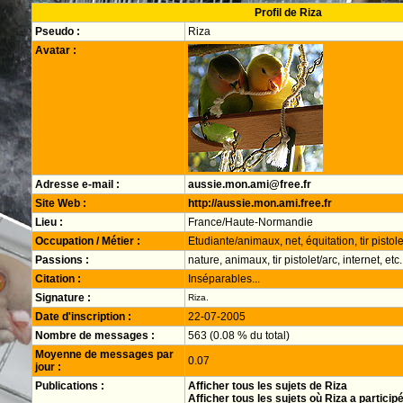
Profil de Riza
Pseudo :
Riza
Avatar :
Adresse e-mail :
aussie.mon.ami@free.fr
Site Web :
http://aussie.mon.ami.free.fr
Lieu :
France/Haute-Normandie
Occupation / Métier :
Etudiante/animaux, net, équitation, tir pistole
Passions :
nature, animaux, tir pistolet/arc, internet, etc.
Citation :
Inséparables...
Signature :
Riza.
Date d'inscription :
22-07-2005
Nombre de messages :
563 (0.08 % du total)
Moyenne de messages par
0.07
jour :
Publications :
Afficher tous les sujets de Riza
Afficher tous les sujets où Riza a particip