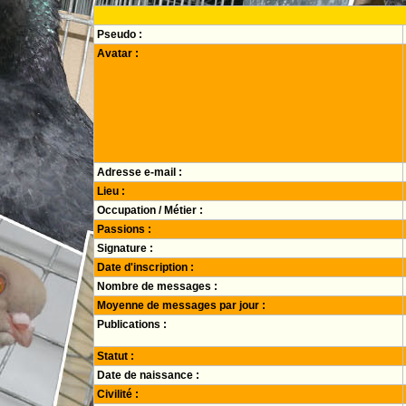
Pseudo :
Avatar :
Adresse e-mail :
Lieu :
Occupation / Métier :
Passions :
Signature :
Date d'inscription :
Nombre de messages :
Moyenne de messages par jour :
Publications :
Statut :
Date de naissance :
Civilité :