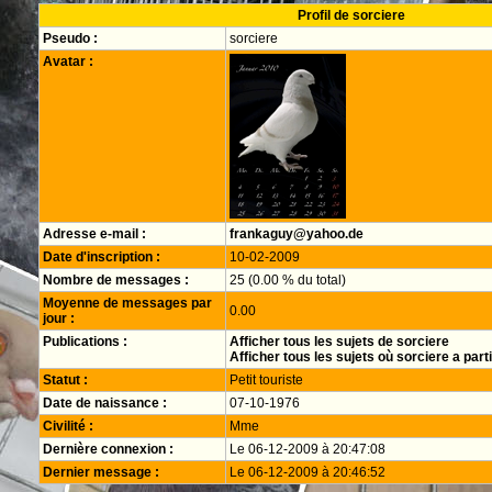
Profil de sorciere
Pseudo :
sorciere
Avatar :
Adresse e-mail :
frankaguy@yahoo.de
Date d'inscription :
10-02-2009
Nombre de messages :
25 (0.00 % du total)
Moyenne de messages par
0.00
jour :
Publications :
Afficher tous les sujets de sorciere
Afficher tous les sujets où sorciere a part
Statut :
Petit touriste
Date de naissance :
07-10-1976
Civilité :
Mme
Dernière connexion :
Le 06-12-2009 à 20:47:08
Dernier message :
Le 06-12-2009 à 20:46:52