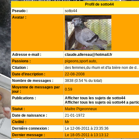
Profil de sotto44
Pseudo :
sotto44
Avatar :
Adresse e-mail :
claude.allereau@hotmail.fr
Passions :
pigeons,sport auto,
Citation :
des femmes,du rhum et d'la bière non de d..
Date d'inscription :
22-08-2008
Nombre de messages :
3838 (0.54 % du total)
Moyenne de messages par
0.59
jour :
Publications :
Afficher tous les sujets de sotto44
Afficher tous les sujets où sotto44 a parti
Statut :
Maitre Pigeonneux
Date de naissance :
21-01-1972
Civilité :
Mr
Dernière connexion :
Le 12-06-2011 à 23:35:36
Dernier message :
Le 18-05-2011 à 13:13:12