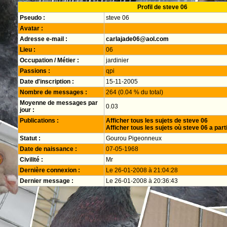
Profil de steve 06
Pseudo :
steve 06
Avatar :
Adresse e-mail :
carlajade06@aol.com
Lieu :
06
Occupation / Métier :
jardinier
Passions :
qpi
Date d'inscription :
15-11-2005
Nombre de messages :
264 (0.04 % du total)
Moyenne de messages par
0.03
jour :
Publications :
Afficher tous les sujets de steve 06
Afficher tous les sujets où steve 06 a part
Statut :
Gourou Pigeonneux
Date de naissance :
07-05-1968
Civilité :
Mr
Dernière connexion :
Le 26-01-2008 à 21:04:28
Dernier message :
Le 26-01-2008 à 20:36:43