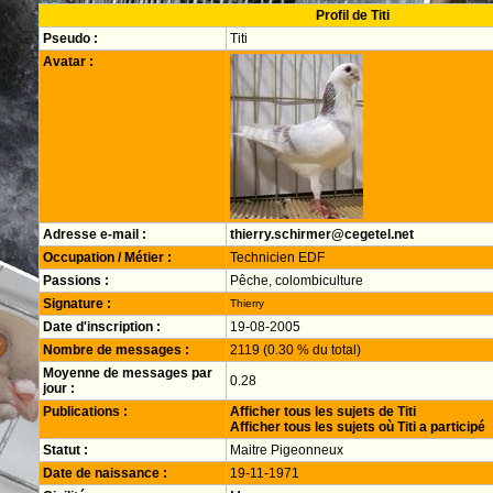
Profil de Titi
Pseudo :
Titi
Avatar :
Adresse e-mail :
thierry.schirmer@cegetel.net
Occupation / Métier :
Technicien EDF
Passions :
Pêche, colombiculture
Signature :
Thierry
Date d'inscription :
19-08-2005
Nombre de messages :
2119 (0.30 % du total)
Moyenne de messages par
0.28
jour :
Publications :
Afficher tous les sujets de Titi
Afficher tous les sujets où Titi a participé
Statut :
Maitre Pigeonneux
Date de naissance :
19-11-1971