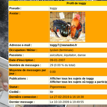
Profil de toggy
Pseudo :
toggy
Avatar :
Adresse e-mail :
toggy7@wanadoo.fr
Occupation / Métier :
lycéen (terminale)
Passions :
aviculture, équitaton, danse
Date d'inscription :
09-01-2007
Nombre de messages :
29 (0.00 % du total)
Moyenne de messages par
0.00
jour :
Publications :
Afficher tous les sujets de toggy
Afficher tous les sujets où toggy a partici
Statut :
Pigeonneau
Civilité :
Mr
Dernière connexion :
Le 27-02-2019 à 16:18:38
Dernier message :
Le 10-10-2009 à 19:49:55