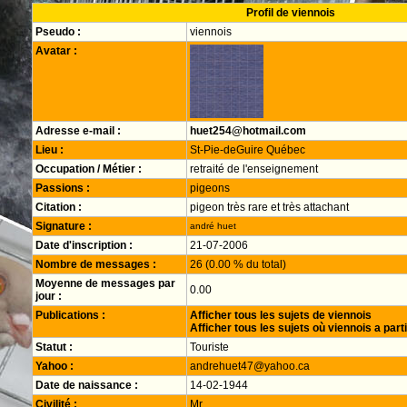
Profil de viennois
Pseudo :
viennois
Avatar :
Adresse e-mail :
huet254@hotmail.com
Lieu :
St-Pie-deGuire Québec
Occupation / Métier :
retraité de l'enseignement
Passions :
pigeons
Citation :
pigeon très rare et très attachant
Signature :
andré huet
Date d'inscription :
21-07-2006
Nombre de messages :
26 (0.00 % du total)
Moyenne de messages par
0.00
jour :
Publications :
Afficher tous les sujets de viennois
Afficher tous les sujets où viennois a part
Statut :
Touriste
Yahoo :
andrehuet47@yahoo.ca
Date de naissance :
14-02-1944
Civilité :
Mr