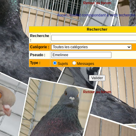
Retour au forum
Aucun résultat correspondant à votre recherche 
Rechercher
Recherche
:
Catégorie :
Pseudo :
Type :
Sujets
Messages
Retour au forum