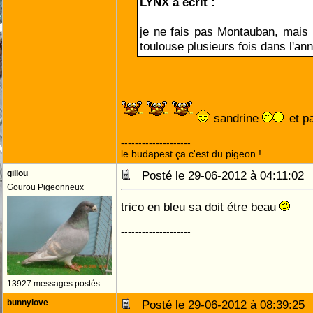
LYNX a écrit :
je ne fais pas Montauban, mais il
toulouse plusieurs fois dans l'an
sandrine
et p
--------------------
le budapest ça c'est du pigeon !
gillou
Posté le 29-06-2012 à 04:11:0
Gourou Pigeonneux
trico en bleu sa doit étre beau
--------------------
13927 messages postés
bunnylove
Posté le 29-06-2012 à 08:39:2