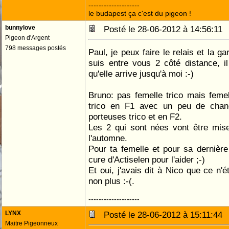
--------------------
le budapest ça c'est du pigeon !
bunnylove
Posté le 28-06-2012 à 14:56:1
Pigeon d'Argent
798 messages postés
Paul, je peux faire le relais et la g
suis entre vous 2 côté distance, il
qu'elle arrive jusqu'à moi :-)
Bruno: pas femelle trico mais feme
trico en F1 avec un peu de chan
porteuses trico et en F2.
Les 2 qui sont nées vont être mi
l'automne.
Pour ta femelle et pour sa dernière 
cure d'Actiselen pour l'aider ;-)
Et oui, j'avais dit à Nico que ce n'é
non plus :-(.
--------------------
LYNX
Posté le 28-06-2012 à 15:11:4
Maitre Pigeonneux