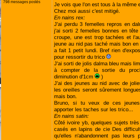
798 messages postés
Je vois que l'on est tous à la même
Chez moi aussi c'est mitigé.
En nains rex:
J'ai perdu 3 femelles repros en da
j'ai sorti 2 femelles bonnes en tê
croupe, une est trop tachées et l'a
jeune au nid pas taché mais bon en
a fait 1 petit lundi. Bref rien d'exp
pour ressortir du trico
J'ai sorti de jolis dalma bleu mais lim
à compter de la sortie du proc
diminution d'1cm
)
J'ai des jeunes au nid avec de joli
les oreilles seront sûrement longu
mais bon.
Bruno, si tu veux de ces jeunes
apporter les taches sur les trico...
En nains satin:
Côté ivoire yb, quelques sujets très
casés en lapins de cie Des difficu
qu'elles n'abandonnent pas leurs p