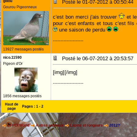
gillou
Posté le 01-07-2012 à 00:50:4
Gourou Pigeonneux
c'est bon merci j'ais trouver
et le
pour c'est enfants et tous c'est fils
une saison de perdu
--------------------
13927 messages postés
nico.11590
Posté le 06-07-2012 à 20:53:5
Pigeon d'Or
[img]
[/img]
--------------------
1856 messages postés
Haut de
Pages :
1
-
2
page
CFPOI World
Autres animaux
Lapins et rongeurs
2012?