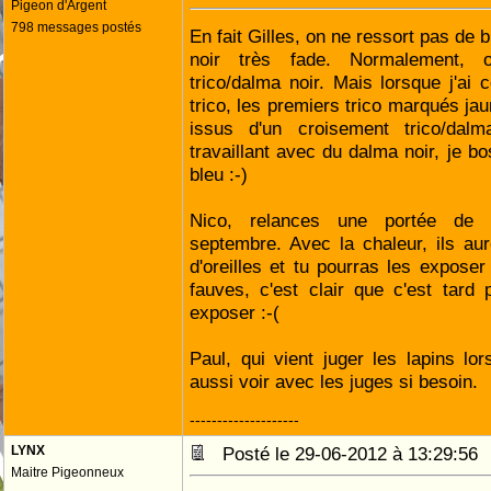
Pigeon d'Argent
798 messages postés
En fait Gilles, on ne ressort pas de 
noir très fade. Normalement, o
trico/dalma noir. Mais lorsque j'ai 
trico, les premiers trico marqués ja
issus d'un croisement trico/dal
travaillant avec du dalma noir, je b
bleu :-)
Nico, relances une portée de b
septembre. Avec la chaleur, ils au
d'oreilles et tu pourras les exposer
fauves, c'est clair que c'est tard
exposer :-(
Paul, qui vient juger les lapins l
aussi voir avec les juges si besoin.
--------------------
LYNX
Posté le 29-06-2012 à 13:29:5
Maitre Pigeonneux