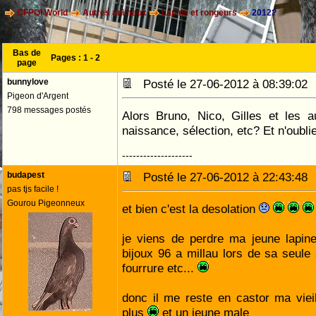
CFPOI World
Autres animaux
Lapins et rongeurs
2012?
Bas de
Pages :
1
-
2
page
bunnylove
Posté le 27-06-2012 à 08:39:0
Pigeon d'Argent
798 messages postés
Alors Bruno, Nico, Gilles et les 
naissance, sélection, etc? Et n'oubl
--------------------
budapest
Posté le 27-06-2012 à 22:43:4
pas tjs facile !
Gourou Pigeonneux
et bien c'est la desolation
je viens de perdre ma jeune lapine
bijoux 96 a millau lors de sa seule s
fourrure etc...
donc il me reste en castor ma viei
plus
et un jeune male