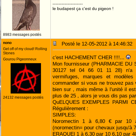
--------------------
le budapest ça c'est du pigeon !
8983 messages postés
nono
Posté le 12-05-2012 à 14:46:3
Get off of my cloud! Rolling
Stones
c'est HACHEMENT CHER !!!!...
Gourou Pigeonneux
Mon fournisseur (PHARMACIE D
30127 tel 04 66 01 11 28) n'a 
vermifuges, marques et modèles 
commander si vous ne trouvez pas v
bien sur , mais même à l'unité il es
plus de 25 , alors je vous dis pas pa
24132 messages postés
QuELQUES EXEMPLES PARMI C
Régulièrement :
SIMPLES:
Noromectin 1 à 6,80 € par 10 
(noromectin= pour chevaux jusqu'à 
ERAQUEl 1 à 6,30 par 10 6,10 par 4