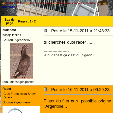
CFPOI World
Autres animaux
Chevaux, chèvres, moutons, ...
aberration
Bas de
Pages :
1
-
2
page
budapest
Posté le 15-11-2011 à 21:43:3
pas tjs facile !
Gourou Pigeonneux
tu cherches quoi racer ......
--------------------
le budapest ça c'est du pigeon !
8983 messages postés
Racer
Posté le 16-11-2011 à 09:29:2
-Club Français du Show
Racer-
Plutot du filet et si possible origin
Gourou Pigeonneux
l'Argentine...