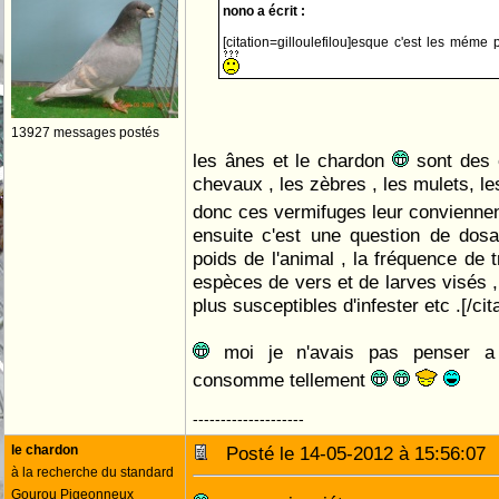
nono a écrit :
[citation=gilloulefilou]esque c'est les méme
13927 messages postés
les ânes et le chardon
sont des 
chevaux , les zèbres , les mulets, l
donc ces vermifuges leur convienn
ensuite c'est une question de dos
poids de l'animal , la fréquence de t
espèces de vers et de larves visés , 
plus susceptibles d'infester etc .[/cit
moi je n'avais pas penser a 
consomme tellement
--------------------
le chardon
Posté le 14-05-2012 à 15:56:0
à la recherche du standard
Gourou Pigeonneux