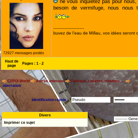
ne vous inquiétez pas pour nous,
besoin de vermifuge, nous nous tr
--------------------
buvez de l'eau de Millau, vos idées seront c
72927 messages postés
Haut de
Pages :
1
-
2
page
CFPOI World
Autres animaux
Chevaux, chèvres, moutons, ...
aberration
Identification rapide :
Divers
Imprimer ce sujet