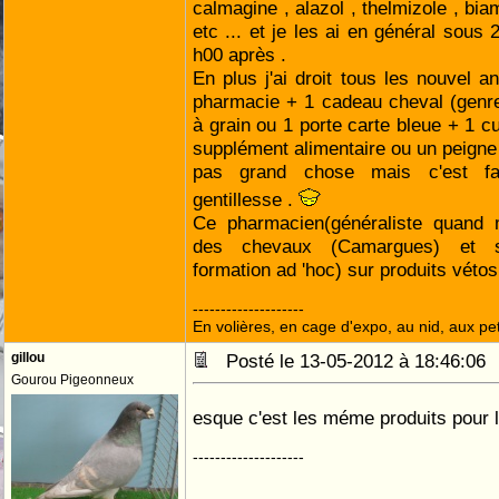
calmagine , alazol , thelmizole , biami
etc ... et je les ai en général sous
h00 après .
En plus j'ai droit tous les nouvel 
pharmacie + 1 cadeau cheval (genre
à grain ou 1 porte carte bleue + 1 c
supplément alimentaire ou un peigne
pas grand chose mais c'est f
gentillesse .
Ce pharmacien(généraliste quand
des chevaux (Camargues) et s'
formation ad 'hoc) sur produits vétos
--------------------
En volières, en cage d'expo, au nid, aux peti
gillou
Posté le 13-05-2012 à 18:46:0
Gourou Pigeonneux
esque c'est les méme produits pour
--------------------