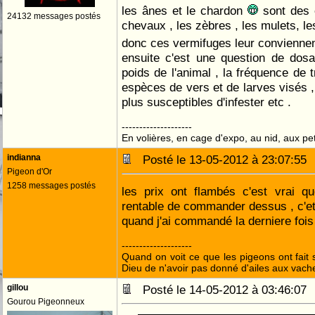
les ânes et le chardon
sont des 
24132 messages postés
chevaux , les zèbres , les mulets, l
donc ces vermifuges leur convienn
ensuite c'est une question de dos
poids de l'animal , la fréquence de t
espèces de vers et de larves visés , 
plus susceptibles d'infester etc .
--------------------
En volières, en cage d'expo, au nid, aux peti
indianna
Posté le 13-05-2012 à 23:07:5
Pigeon d'Or
1258 messages postés
les prix ont flambés c'est vrai q
rentable de commander dessus , c'eta
quand j'ai commandé la derniere foi
--------------------
Quand on voit ce que les pigeons ont fait s
Dieu de n'avoir pas donné d'ailes aux vach
gillou
Posté le 14-05-2012 à 03:46:0
Gourou Pigeonneux