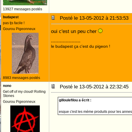
13927 messages postés
budapest
Posté le 13-05-2012 à 21:53:5
pas tjs facile !
Gourou Pigeonneux
oui c'est un peu cher
--------------------
le budapest ça c'est du pigeon !
8983 messages postés
nono
Posté le 13-05-2012 à 22:32:4
Get off of my cloud! Rolling
Stones
gilloulefilou a écrit :
Gourou Pigeonneux
esque c'est les méme produits pour les anne