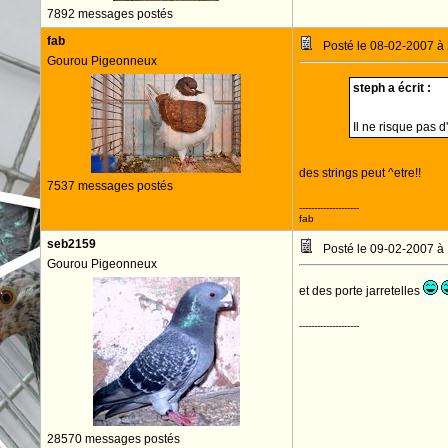
7892 messages postés
fab
Posté le 08-02-2007 à
Gourou Pigeonneux
steph a écrit :
Il ne risque pas d
des strings peut ^etre!!
7537 messages postés
--------------------
fab
seb2159
Posté le 09-02-2007 à
Gourou Pigeonneux
et des porte jarretelles
--------------------
28570 messages postés