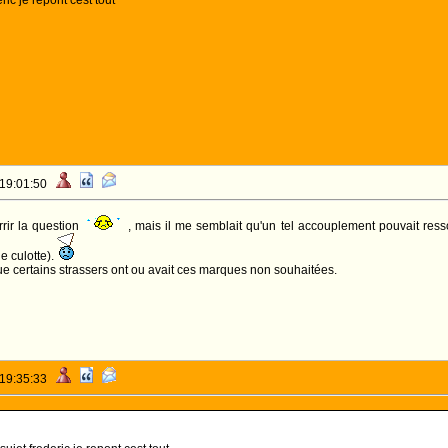
ric je repont cest tout
 19:01:50
rir la question
, mais il me semblait qu'un tel accouplement pouvait resso
e culotte).
ue certains strassers ont ou avait ces marques non souhaitées.
 19:35:33