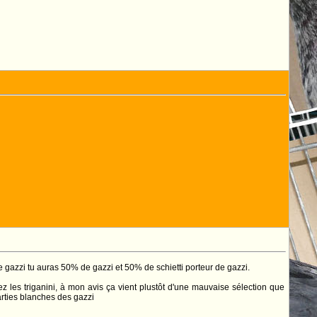
r de gazzi tu auras 50% de gazzi et 50% de schietti porteur de gazzi.
es triganini, à mon avis ça vient plustôt d'une mauvaise sélection que
arties blanches des gazzi