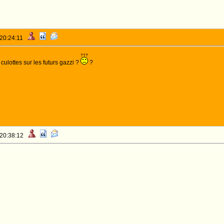
 20:24:11
 culottes sur les futurs gazzi ?
?
 20:38:12