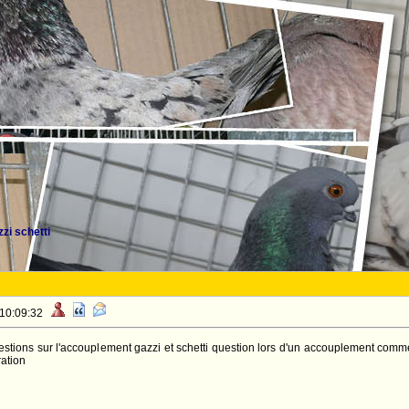
i schetti
 10:09:32
stions sur l'accouplement gazzi et schetti question lors d'un accouplement comme 
ation