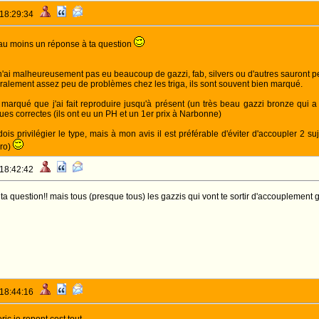
 18:29:34
u au moins un réponse à ta question
e n'ai malheureusement pas eu beaucoup de gazzi, fab, silvers ou d'autres sauront pe
néralement assez peu de problèmes chez les triga, ils sont souvent bien marqué.
l marqué que j'ai fait reproduire jusqu'à présent (un très beau gazzi bronze qui 
es correctes (ils ont eu un PH et un 1er prix à Narbonne)
ois privilégier le type, mais à mon avis il est préférable d'éviter d'accoupler 2
pro)
 18:42:42
ta question!! mais tous (presque tous) les gazzis qui vont te sortir d'accouplement g
 18:44:16