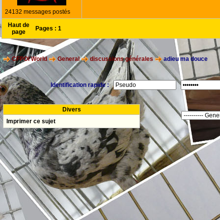
24132 messages postés
Haut de
Pages :
1
page
CFPOI World
General
discussions générales
adieu ma douce
Identification rapide :
Divers
Imprimer ce sujet