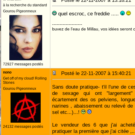
Posté le 22-11-2007 à 13:18:2
à la recherche du standard
Gourou Pigeonneux
quel escroc, ce freddie .....
--------------------
buvez de l'eau de Millau, vos idées seront c
72927 messages postés
nono
Posté le 22-11-2007 à 15:40:2
Get off of my cloud! Rolling
Stones
Sans doute pratique- t'il l'une de
Gourou Pigeonneux
de sexage qui ont "largement" 
écartement des os pelviens, longue
narines , abaissement ou relevé de 
sel etc...)...!
Le vendeur des 6 que j'ai achet
24132 messages postés
pratiquer la première que j'ai citée ,.