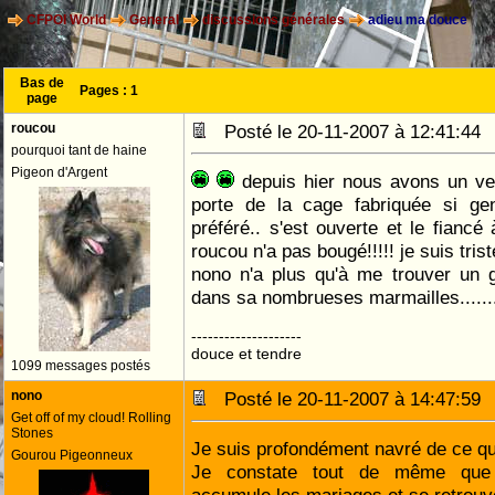
CFPOI World
General
discussions générales
adieu ma douce
Bas de
Pages :
1
page
roucou
Posté le 20-11-2007 à 12:41:4
pourquoi tant de haine
Pigeon d'Argent
depuis hier nous avons un vent
porte de la cage fabriquée si ge
préféré.. s'est ouverte et le fiancé
roucou n'a pas bougé!!!!! je suis trist
nono n'a plus qu'à me trouver un g
dans sa nombrueses marmailles.......
--------------------
douce et tendre
1099 messages postés
nono
Posté le 20-11-2007 à 14:47:5
Get off of my cloud! Rolling
Stones
Je suis profondément navré de ce q
Gourou Pigeonneux
Je constate tout de même qu