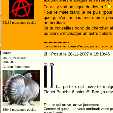
accumule les mariages et se retrouv
Faut-il y voir un signe du destin ?
Pour le mâle blanc je ne puis (pour 
que je n'en ai pas moi-même pou
primordiaux.
24132 messages postés
Je te conseilles donc de chercher ai
ou alors d'envisager un autre coloris
--------------------
En volières, en cage d'expo, au nid, aux peti
indian
Posté le 20-11-2007 à 18:13:4
Mourir, c'est partir
beaucoup.
Gourou Pigeonneux
La porte s'est ouverte malgr
Fichet Bauche 6 points!!! Ben ça deva
--------------------
Tout ce qui arrive, arrive justement.
Comme si quelqu'un vous attribuait votre pa
35642 messages postés
Marc Aurèle