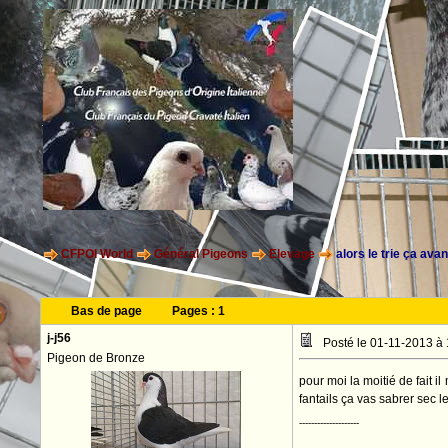
CFPOI World
Général Pigeons
Elevage
alors le trie ça ava
Bas de page
Pages :
1
j-j56
Posté le 01-11-2013 à
Pigeon de Bronze
pour moi la moitié de fait i
fantails ça vas sabrer sec 
--------------------