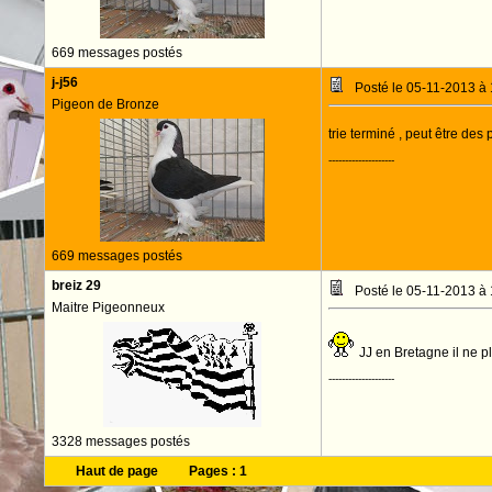
669 messages postés
j-j56
Posté le 05-11-2013 à
Pigeon de Bronze
trie terminé , peut être des p
--------------------
669 messages postés
breiz 29
Posté le 05-11-2013 à
Maitre Pigeonneux
JJ en Bretagne il ne pl
--------------------
3328 messages postés
Haut de page
Pages :
1