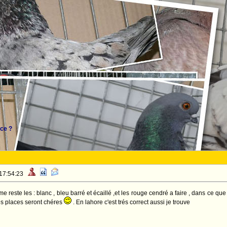
nce ?
 17:54:23
l me reste les : blanc , bleu barré et écaillé ,et les rouge cendré a faire , dans ce 
les places seront chéres
. En lahore c'est trés correct aussi je trouve