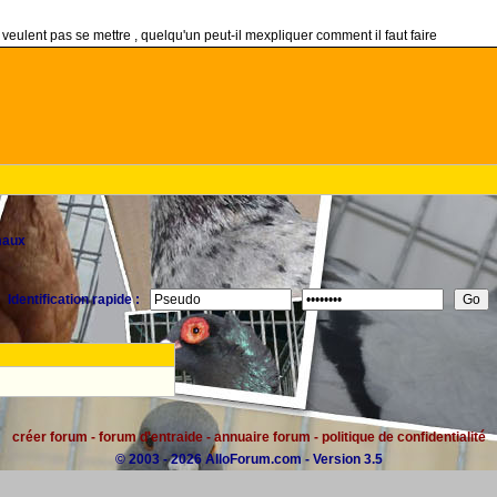
 veulent pas se mettre , quelqu'un peut-il mexpliquer comment il faut faire
maux
Identification rapide :
créer forum
-
forum d'entraide
-
annuaire forum
-
politique de confidentialité
© 2003 - 2026 AlloForum.com - Version 3.5