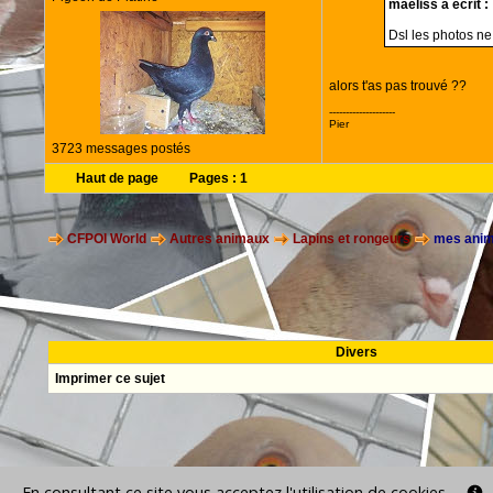
maeliss a écrit :
Dsl les photos ne
alors t'as pas trouvé ??
--------------------
Pier
3723 messages postés
Haut de page
Pages :
1
CFPOI World
Autres animaux
Lapins et rongeurs
mes ani
Divers
Imprimer ce sujet
En consultant ce site vous acceptez l'utilisation de cookies.