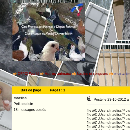
CFPOI World
Autres animaux
Lapins et rongeurs
mes ani
Bas de page
Pages :
1
maeliss
Posté le 23-10-2012 à
Petit touriste
18 messages postés
file:///C:/Users/maelis
file:///C:/Users/maelis
file:///C:/Users/maelis
file:///C:/Users/maelis
file:///C:/Users/maelis