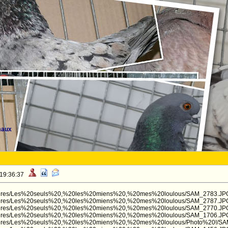
maux
 19:36:37
s/Pictures/Les%20seuls%20,%20les%20miens%20,%20mes%20loulous/SAM_2783.JP
s/Pictures/Les%20seuls%20,%20les%20miens%20,%20mes%20loulous/SAM_2787.JP
s/Pictures/Les%20seuls%20,%20les%20miens%20,%20mes%20loulous/SAM_2770.JP
s/Pictures/Les%20seuls%20,%20les%20miens%20,%20mes%20loulous/SAM_1706.JP
s/Pictures/Les%20seuls%20,%20les%20miens%20,%20mes%20loulous/Photo%20!/S