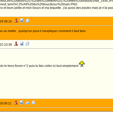
s/Pictures/Les%20seuls%20,%20les%20miens%20,%20mes%20loulous/SAM_1456.JP
/Pictures/L'arriv%C3%A9%20du%20bouc/bouc%20nain.PNG
 et leurs petits et mon boucs et ma biquette , j'ai aussi des poules mais je n'ai pa
 19:38:16
s se mettre , quelqu'un peut-il mexpliquer comment il faut faire
 22:10:38
ds le liens forum n°2 puis tu fais coller ici tout simplement
 00:09:21