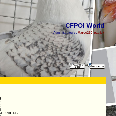
CFPOI World
Administrateurs :
Marco260
,
patrick
G
G
G
G
AM_3590.JPG