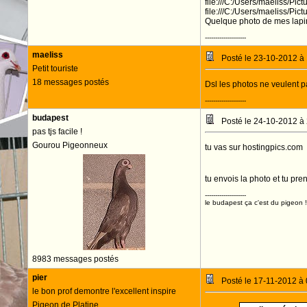
file:///C:/Users/maelis
file:///C:/Users/maeliss
Quelque photo de mes lapins
--------------------
maeliss
Posté le 23-10-2012 à
Petit touriste
18 messages postés
Dsl les photos ne veulent pa
--------------------
budapest
Posté le 24-10-2012 à
pas tjs facile !
Gourou Pigeonneux
tu vas sur hostingpics.com
tu envois la photo et tu pren
--------------------
le budapest ça c'est du pigeon !
8983 messages postés
pier
Posté le 17-11-2012 à
le bon prof demontre l'excellent inspire
Pigeon de Platine