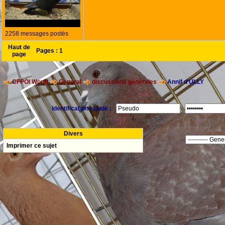
2258 messages postés
Haut de
Pages :
1
page
CFPOI World
General
discussions générales
Annif d'ULLY
Identification rapide :
Divers
Imprimer ce sujet