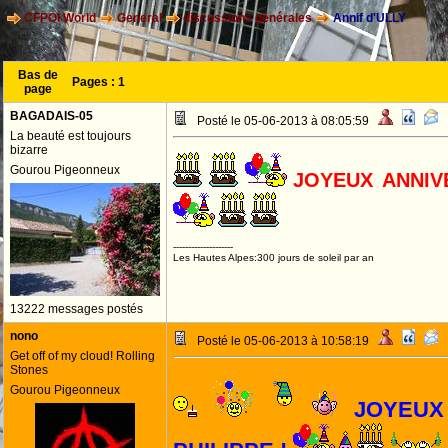
CFPOI World
General
discussions générales
Annif d'ULLY
Bas de
Pages :
1
page
BAGADAIS-05
Posté le 05-06-2013 à 08:05:59
La beauté est toujours
bizarre
Gourou Pigeonneux
JOYEUX ANNIV
--------------------
Les Hautes Alpes:300 jours de soleil par an
13222 messages postés
nono
Posté le 05-06-2013 à 10:58:19
Get off of my cloud! Rolling
Stones
Gourou Pigeonneux
JOYEUX