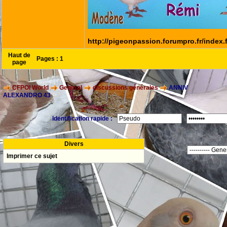
http://pigeonpassion.forumpro.fr/index
Haut de
Pages :
1
page
CFPOI World
General
discussions générales
ANNIV
ALEXANDRO 43
Identification rapide :
Divers
Imprimer ce sujet