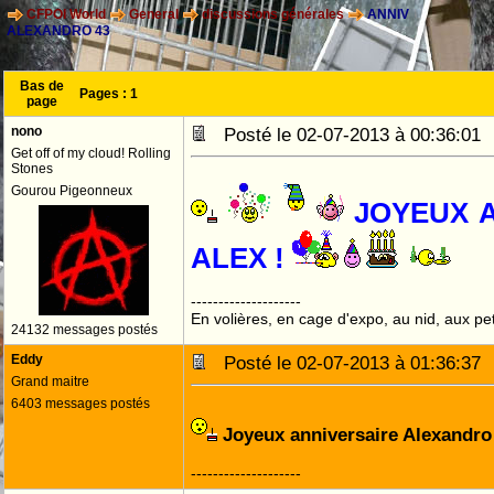
CFPOI World
General
discussions générales
ANNIV
ALEXANDRO 43
Bas de
Pages :
1
page
nono
Posté le 02-07-2013 à 00:36:0
Get off of my cloud! Rolling
Stones
Gourou Pigeonneux
--------------------
En volières, en cage d'expo, au nid, aux peti
24132 messages postés
Eddy
Posté le 02-07-2013 à 01:36:3
Grand maitre
6403 messages postés
Joyeux anniversaire Alexandro
--------------------