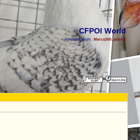
CFPOI World
Administrateurs :
Marco260
,
patrick