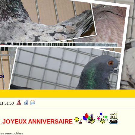
24
 11:51:50
JOYEUX ANNIVERSAIRE
h,
es seront claires