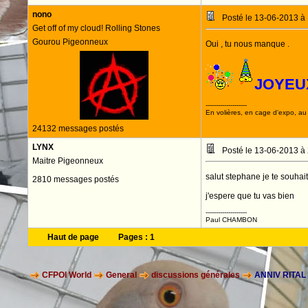
nono
Posté le 13-06-2013 à
Get off of my cloud! Rolling Stones
Gourou Pigeonneux
Oui , tu nous manque .
JOYEU
--------------------
En volières, en cage d'expo, au n
24132 messages postés
LYNX
Posté le 13-06-2013 à
Maitre Pigeonneux
salut stephane je te souhait
2810 messages postés
j'espere que tu vas bien
--------------------
Paul CHAMBON
Haut de page
Pages :
1
CFPOI World
General
discussions générales
ANNIV RITAL 