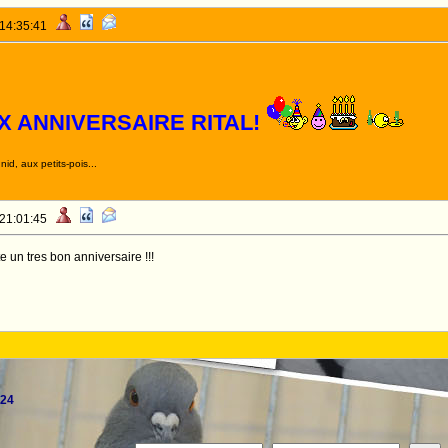
 14:35:41
X ANNIVERSAIRE RITAL!
id, aux petits-pois...
 21:01:45
e un tres bon anniversaire !!!
24