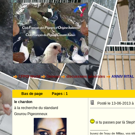
CFPOI World
General
discussions générales
ANNIV RITAL 
Bas de page
Pages :
1
le chardon
Posté le 13-06-2013 à
à la recherche du standard
Gourou Pigeonneux
si tu passes par là Step
--------------------
buvez de l'eau de Millau, vos idé