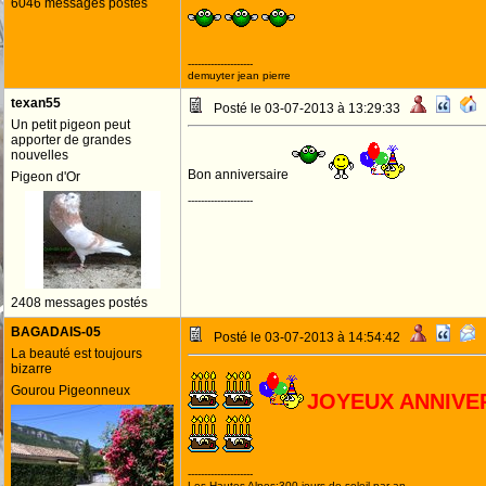
6046 messages postés
--------------------
demuyter jean pierre
texan55
Posté le 03-07-2013 à 13:29:33
Un petit pigeon peut
apporter de grandes
nouvelles
Bon anniversaire
Pigeon d'Or
--------------------
2408 messages postés
BAGADAIS-05
Posté le 03-07-2013 à 14:54:42
La beauté est toujours
bizarre
Gourou Pigeonneux
JOYEUX ANNIVE
--------------------
Les Hautes Alpes:300 jours de soleil par an