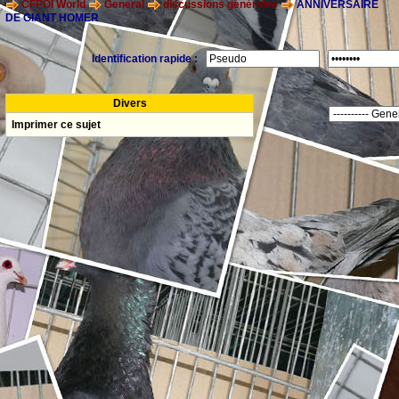
CFPOI World
General
discussions générales
ANNIVERSAIRE
DE GIANT HOMER
Identification rapide :
Divers
Imprimer ce sujet