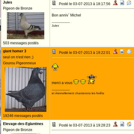
Jules
Posté le 03-07-2013 à 18:17:56
Pigeon de Bronze
Bon anniv´ Michel
--------------------
Jules
503 messages postés
giant homer 3
Posté le 03-07-2013 à 19:22:01
seul on n'est rien ;)
Gourou Pigeonneux
merci a vous
--------------------
et éternellement chanterons les forêts
19246 messages postés
Elevage-des-Eglantines
Posté le 03-07-2013 à 19:28:23
Pigeon de Bronze