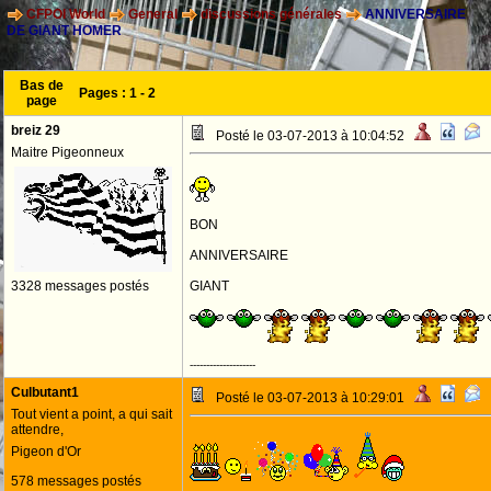
CFPOI World
General
discussions générales
ANNIVERSAIRE
DE GIANT HOMER
Bas de
Pages :
1
-
2
page
breiz 29
Posté le 03-07-2013 à 10:04:52
Maitre Pigeonneux
BON
ANNIVERSAIRE
3328 messages postés
GIANT
--------------------
Culbutant1
Posté le 03-07-2013 à 10:29:01
Tout vient a point, a qui sait
attendre,
Pigeon d'Or
578 messages postés