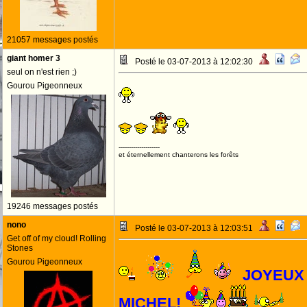
21057 messages postés
giant homer 3
Posté le 03-07-2013 à 12:02:30
seul on n'est rien ;)
Gourou Pigeonneux
--------------------
et éternellement chanterons les forêts
19246 messages postés
nono
Posté le 03-07-2013 à 12:03:51
Get off of my cloud! Rolling
Stones
Gourou Pigeonneux
JOYEUX
MICHEL!