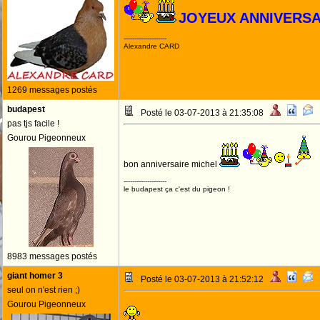
JOYEUX ANNIVERSA
--------------------
Alexandre CARD
1269 messages postés
budapest
Posté le 03-07-2013 à 21:35:08
pas tjs facile !
Gourou Pigeonneux
bon anniversaire michel
--------------------
le budapest ça c'est du pigeon !
8983 messages postés
giant homer 3
Posté le 03-07-2013 à 21:52:12
seul on n'est rien ;)
Gourou Pigeonneux