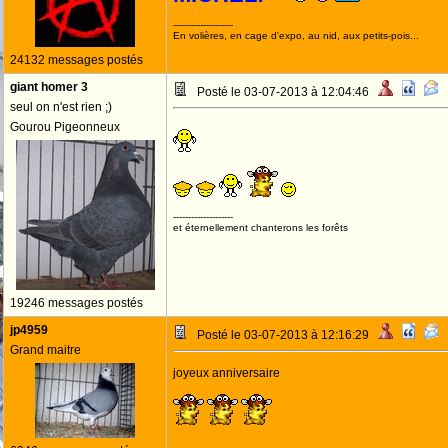
--------------------
En volières, en cage d'expo, au nid, aux petits-pois...
24132 messages postés
giant homer 3
Posté le 03-07-2013 à 12:04:46
seul on n'est rien ;)
Gourou Pigeonneux
--------------------
et éternellement chanterons les forêts
19246 messages postés
jp4959
Posté le 03-07-2013 à 12:16:29
Grand maitre
joyeux anniversaire