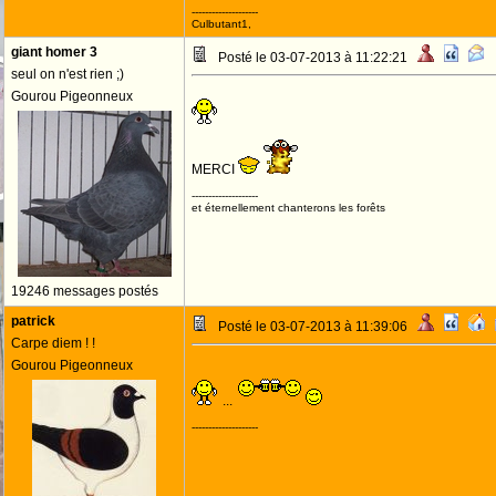
--------------------
Culbutant1,
giant homer 3
Posté le 03-07-2013 à 11:22:21
seul on n'est rien ;)
Gourou Pigeonneux
MERCI
--------------------
et éternellement chanterons les forêts
19246 messages postés
patrick
Posté le 03-07-2013 à 11:39:06
Carpe diem ! !
Gourou Pigeonneux
...
--------------------