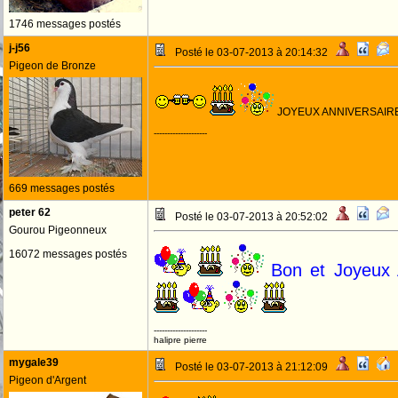
1746 messages postés
j-j56
Posté le 03-07-2013 à 20:14:32
Pigeon de Bronze
JOYEUX ANNIVERSAIR
--------------------
669 messages postés
peter 62
Posté le 03-07-2013 à 20:52:02
Gourou Pigeonneux
16072 messages postés
Bon et Joyeux 
--------------------
halipre pierre
mygale39
Posté le 03-07-2013 à 21:12:09
Pigeon d'Argent