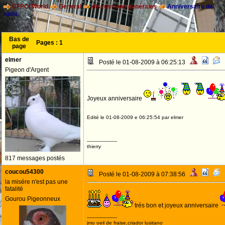
CFPOI World
General
discussions générales
Anniversaire de
nathi.
Bas de
Pages :
1
page
elmer
Posté le 01-08-2009 à 06:25:13
Pigeon d'Argent
Joyeux anniversaire
Edité le 01-08-2009 e 06:25:54 par elmer
--------------------
thierry
817 messages postés
coucou54300
Posté le 01-08-2009 à 07:38:56
la misére n'est pas une
fatalité
Gourou Pigeonneux
trés bon et joyeux anniversaire
--------------------
jmo oeil de fraise,criador lusitano