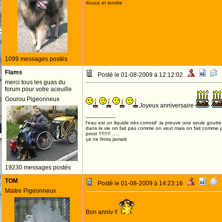
douce et tendre
1099 messages postés
Flams
Posté le 01-08-2009 à 12:12:02
merci tous les guas du
forum pour votre aceuille
Gourou Pigeonneux
Joyeux anniversaire
--------------------
l'eau est un liquide très corrosif ,la preuve une seule goutte s
dans la vie on fait pas comme on veut mais on fait comme 
prost !!!!!!!! .....
ça ne finira jamais
19230 messages postés
TOM
Posté le 01-08-2009 à 14:23:16
Maitre Pigeonneux
Bon anniv !!