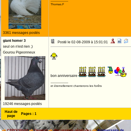
--------------------
Thomas.F
3361 messages postés
giant homer 3
Posté le 02-08-2009 à 15:01:01
seul on n'est rien ;)
Gourou Pigeonneux
bon anniversaire
--------------------
et éternellement chanterons les forêts
19246 messages postés
Haut de
Pages :
1
page
CFPOI World
General
discussions générales
Anniversaire de