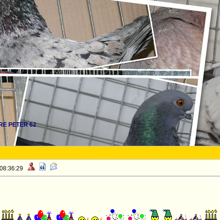
E PETER 62
 08:36:29