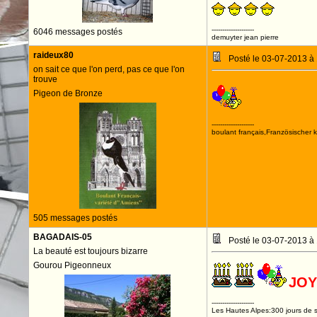
--------------------
6046 messages postés
demuyter jean pierre
raideux80
Posté le 03-07-2013 à
on sait ce que l'on perd, pas ce que l'on
trouve
Pigeon de Bronze
Jouyeux ann
--------------------
boulant français,Französischer 
505 messages postés
BAGADAIS-05
Posté le 03-07-2013 à
La beauté est toujours bizarre
Gourou Pigeonneux
JOY
--------------------
Les Hautes Alpes:300 jours de s