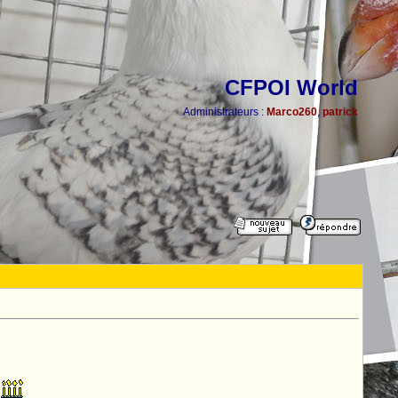
CFPOI World
Administrateurs :
Marco260
,
patrick