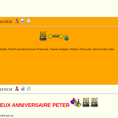
 14:28:02
iversaire Pierre
kröpfer, French pouter,Gozzuto Francese, Franse kropper, Garlacz Francuski, francouzsky volac
 14:53:34
EUX ANNIVERSAIRE PETER
oleil par an