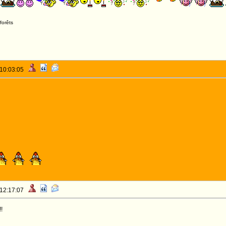
forêts
 10:03:05
 12:17:07
!