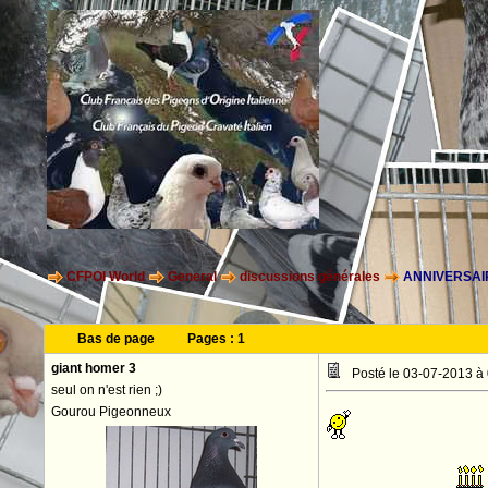
CFPOI World
General
discussions générales
ANNIVERSAIR
Bas de page
Pages :
1
giant homer 3
Posté le 03-07-2013 à
seul on n'est rien ;)
Gourou Pigeonneux