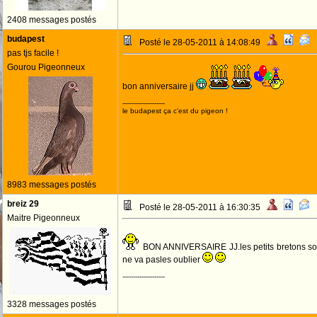
2408 messages postés
budapest
Posté le 28-05-2011 à 14:08:49
pas tjs facile !
Gourou Pigeonneux
bon anniversaire jj
--------------------
le budapest ça c'est du pigeon !
8983 messages postés
breiz 29
Posté le 28-05-2011 à 16:30:35
Maitre Pigeonneux
BON ANNIVERSAIRE JJ.les petits bretons son
ne va pasles oublier
--------------------
3328 messages postés