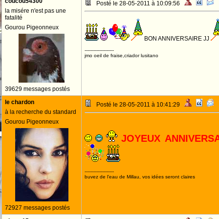
coucou54300
Posté le 28-05-2011 à 10:09:56
la misére n'est pas une
fatalité
Gourou Pigeonneux
BON ANNIVERSAIRE JJ
--------------------
jmo oeil de fraise,criador lusitano
39629 messages postés
le chardon
Posté le 28-05-2011 à 10:41:29
à la recherche du standard
Gourou Pigeonneux
JOYEUX ANNIVERS
--------------------
buvez de l'eau de Millau, vos idées seront claires
72927 messages postés