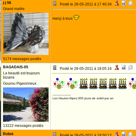
j-j 56
Posté le 28-05-2011 à 17:40:34
Grand maitre
merçi à tous
5174 messages postés
BAGADAIS-05
Posté le 28-05-2011 à 18:05:16
La beauté est toujours
bizarre
Gourou Pigeonneux
--------------------
Les Hautes Alpes:300 jours de soleil par an
13222 messages postés
Robot
Posté le 28-05-2011 à 18:50:12