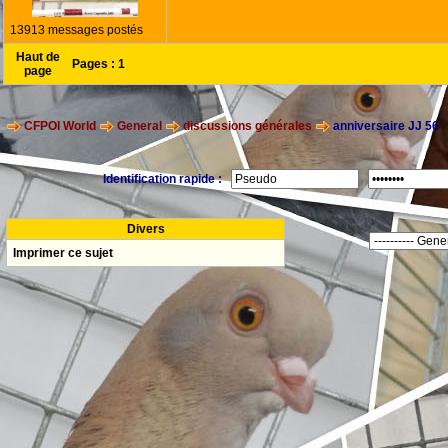
13913 messages postés
Haut de
Pages :
1
page
CFPOI World
General
discussions générales
anniversaire JJ 56
Identification rapide :
Divers
Imprimer ce sujet