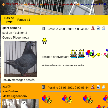
CFPOI World
General
discussions générales
anniversaire JJ 56
Bas de
Pages :
1
page
giant homer 3
Posté le 28-05-2011 à 08:46:07
seul on n'est rien ;)
Gourou Pigeonneux
tres bon anniversaire
--------------------
et éternellement chanterons les forêts
19246 messages postés
axel34
Posté le 28-05-2011 à 09:05:44
vive l'indien
Maitre Pigeonneux