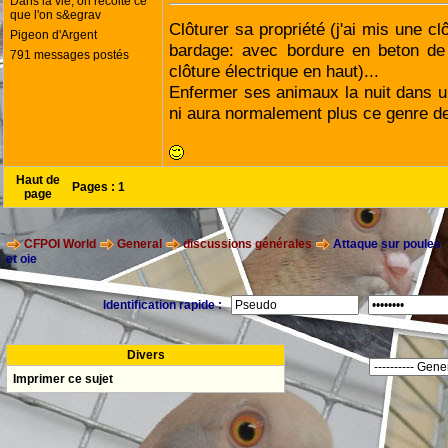
Dans la vie, on récolte ce
que l'on s&egrav
Clôturer sa propriété (j'ai mis une c
Pigeon d'Argent
bardage: avec bordure en beton de
791 messages postés
clôture électrique en haut)...
Enfermer ses animaux la nuit dans un 
ni aura normalement plus ce genre de
Haut de
Pages :
1
page
CFPOI World
General
discussions générales
Attaque sur poules
et oie
Identification rapide :
Divers
Imprimer ce sujet