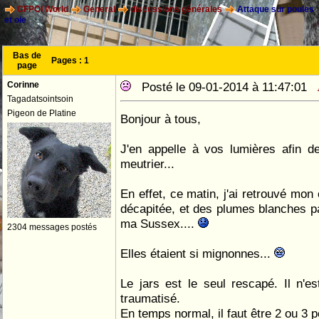
CFPOI World
General
discussions générales
Attaque sur poules
et oie
Bas de
Pages :
1
page
Corinne
Posté le 09-01-2014 à 11:47:01
Tagadatsointsoin
Pigeon de Platine
Bonjour à tous,
J'en appelle à vos lumières afin de
meutrier...
En effet, ce matin, j'ai retrouvé mo
décapitée, et des plumes blanches pa
ma Sussex....
2304 messages postés
Elles étaient si mignonnes...
Le jars est le seul rescapé. Il n'e
traumatisé.
En temps normal, il faut être 2 ou 3 po