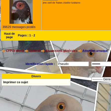
jmo oeil de fraise,criador lusitano
39629 messages postés
Haut de
Pages :
1
-
2
page
CFPOI World
General
discussions générales
Attention arnaque
Identification rapide :
Divers
Imprimer ce sujet