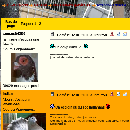
CFPOI World
General
discussions générales
Attention arnaque
Bas de
Pages :
1
-
2
page
coucou54300
Posté le 02-06-2010 à 12:32:58
la misére n'est pas une
fatalité
un doigt dans l'c..
Gourou Pigeonneux
--------------------
jmo oeil de fraise,criador lusitano
39629 messages postés
indian
Posté le 02-06-2010 à 19:57:53
Mourir, c'est partir
beaucoup.
On est loin du sujet d'Indianna!!
Gourou Pigeonneux
--------------------
Tout ce qui arrive, arrive justement.
Comme si quelqu'un vous attribuait votre part suivant votre
Marc Aurèle