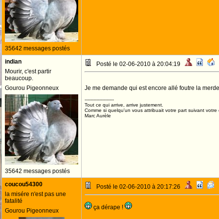
35642 messages postés
indian
Posté le 02-06-2010 à 20:04:19
Mourir, c'est partir
beaucoup.
Gourou Pigeonneux
Je me demande qui est encore allé foutre la merd
--------------------
Tout ce qui arrive, arrive justement.
Comme si quelqu'un vous attribuait votre part suivant votre
Marc Aurèle
35642 messages postés
coucou54300
Posté le 02-06-2010 à 20:17:26
la misére n'est pas une
fatalité
ça dérape !
Gourou Pigeonneux
--------------------