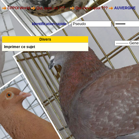
CFPOI World
Qui, quoi, où ??? ...
Qui éleve quoi ???
AUVERGNE
Identification rapide :
Divers
Imprimer ce sujet