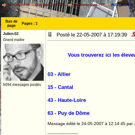
CFPOI World
Qui, quoi, où ??? ...
Qui éleve quoi ???
AUVERGNE
Bas de
Pages :
1
page
Julien-02
Posté le 22-05-2007 à 17:19:39
Grand maitre
Vous trouverez ici les élev
03 - Allier
5094 messages postés
15 - Cantal
43 - Haute-Loire
63 - Puy de Dôme
Message édité le 24-05-2007 à 12:14:45 par 
--------------------