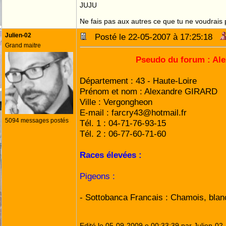
JUJU
Ne fais pas aux autres ce que tu ne voudrais p
Julien-02
Posté le 22-05-2007 à 17:25:18
Grand maitre
Pseudo du forum :
Ale
Département : 43 - Haute-Loire
Prénom et nom : Alexandre GIRARD
Ville : Vergongheon
E-mail : farcry43@hotmail.fr
5094 messages postés
Tél. 1 : 04-71-76-93-15
Tél. 2 : 06-77-60-71-60
Races élevées :
Pigeons :
- Sottobanca Francais : Chamois, blanc,
Edité le 05-09-2009 e 00:33:39 par Julien-02