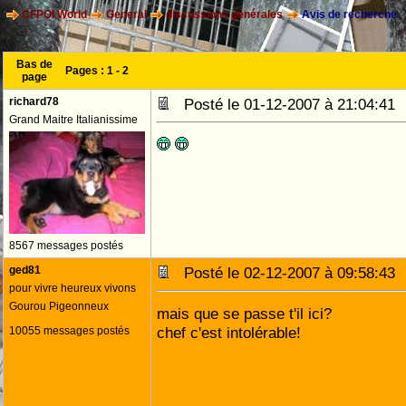
CFPOI World
General
discussions générales
Avis de recherche
Bas de
Pages :
1
-
2
page
richard78
Posté le 01-12-2007 à 21:04:4
Grand Maitre Italianissime
8567 messages postés
ged81
Posté le 02-12-2007 à 09:58:4
pour vivre heureux vivons
Gourou Pigeonneux
mais que se passe t'il ici?
chef c'est intolérable!
10055 messages postés