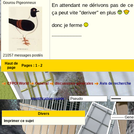
Gourou Pigeonneux
En attendant ne dérivons pas de ce 
ça peut vite "deriver" en plus
donc je ferme
--------------------
21057 messages postés
Haut de
Pages :
1
-
2
page
CFPOI World
General
discussions générales
Avis de recherche
Identification rapide :
Divers
Imprimer ce sujet