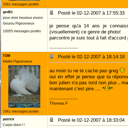
3361 messages postés
ged81
Posté le 02-12-2007 à 17:55:3
pour vivre heureux vivons
Gourou Pigeonneux
je pense qu'a 14 ans je connais
(visuellement) ce genre de photo!
10055 messages postés
parcontre je suis tout à fait d'accord 
--------------------
TOM
Posté le 02-12-2007 à 18:14:1
Maitre Pigeonneux
au moin tu ne te cache pas greg
oui en effet je pense que ta répon
bon julien n'a pas tord non plus , m
maintenant c'est pire ....
--------------------
Thomas.F
3361 messages postés
patrick
Posté le 02-12-2007 à 18:33:0
Carpe diem ! !