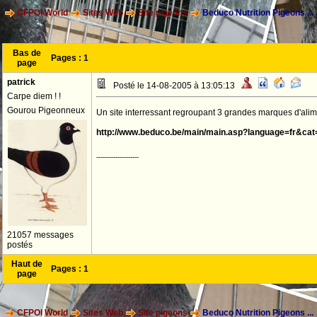
CFPOI World
Sites Web
Site pigeons
Beduco Nutrition Pigeons ...
Bas de
Pages :
1
page
patrick
Posté le 14-08-2005 à 13:05:13
Carpe diem ! !
Gourou Pigeonneux
Un site interressant regroupant 3 grandes marques d'ali
http://www.beduco.be/main/main.asp?language=fr&cat
--------------------
21057 messages
postés
Haut de
Pages :
1
page
CFPOI World
Sites Web
Site pigeons
Beduco Nutrition Pigeons ...