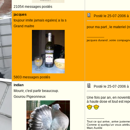
21054 messages postés
jacques
Posté le 25-07-2006 à
toujour imite jamais egales( a la s
Grand maitre
pour ma part , le materiel (
--------------------
jacques durand ,votre compagn
5803 messages postés
indian
Posté le 25-07-2006 à
Mourir, c'est partir beaucoup.
Gourou Pigeonneux
Une fois par an, en novembr
à haute dose et tout est rep
--------------------
Tout ce qui arrive, arrive justeme
Comme si quelqu'un vous attribua
Marc Aurèle