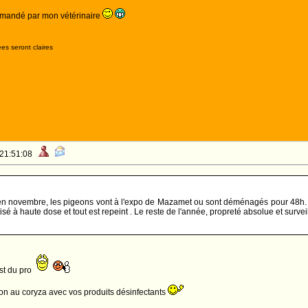
ommandé par mon vétérinaire
es seront claires
 21:51:08
en novembre, les pigeons vont à l'expo de Mazamet ou sont déménagés pour 48h. L
isé à haute dose et tout est repeint . Le reste de l'année, propreté absolue et surve
st du pro
tion au coryza avec vos produits désinfectants