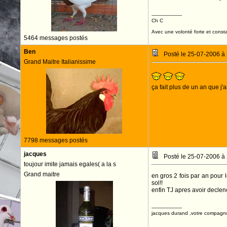
--------------------
Ch C
Avec une volonté forte et consta
5464 messages postés
Ben
Posté le 25-07-2006 à
Grand Maitre Italianissime
ça fait plus de un an que j'
7798 messages postés
jacques
Posté le 25-07-2006 à
toujour imite jamais egales( a la s
Grand maitre
en gros 2 fois par an pour 
sol!!
enfin TJ apres avoir declenc
--------------------
jacques durand ,votre compagn