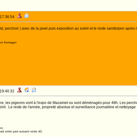
 17:36:54
nid, perchoir ) avec de la javel puis exposition au soleil et le reste saniterpen apres
on fromager
 19:40:32
e, les pigeons vont à l'expo de Mazamet ou sont déménagés pour 48h. Les perchoirs
eint . Le reste de l'année, propreté absolue et surveillance journalière et nettoyage
nt.
it votre part suivant votre dû.