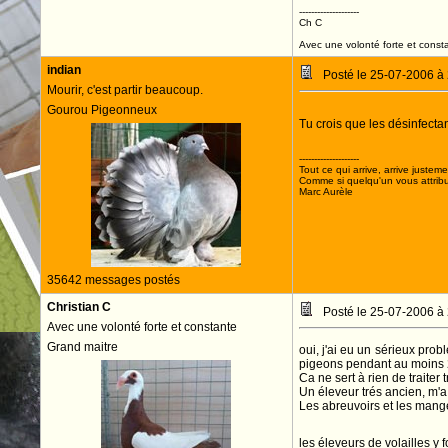
--------------------
Ch C
Avec une volonté forte et consta
indian
Posté le 25-07-2006 à
Mourir, c'est partir beaucoup.
Gourou Pigeonneux
Tu crois que les désinfec
--------------------
Tout ce qui arrive, arrive justeme
Comme si quelqu'un vous attribua
Marc Aurèle
35642 messages postés
Christian C
Posté le 25-07-2006 à
Avec une volonté forte et constante
Grand maitre
oui, j'ai eu un sérieux prob
pigeons pendant au moins 2
Ca ne sert à rien de traiter t
Un éleveur trés ancien, m'a
Les abreuvoirs et les mange
les éleveurs de volailles y fo