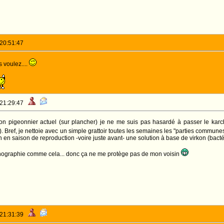
 20:51:47
voulez....
 21:29:47
 pigeonnier actuel (sur plancher) je ne me suis pas hasardé à passer le karcher
). Bref, je nettoie avec un simple grattoir toutes les semaines les "parties commune
an en saison de reproduction -voire juste avant- une solution à base de virkon (bact
hographie comme cela... donc ça ne me protège pas de mon voisin
 21:31:39