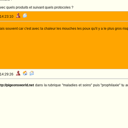
avec quels produits et suivant quels protocoles ?
 14:23:10
ais souvent car c'est avec la chaleur les mouches les poux qu'il y a le plus gros risq
 14:29:26
ttp://pigeonsworld.net
dans la rubrique "maladies et soins" puis "prophilaxie" tu au