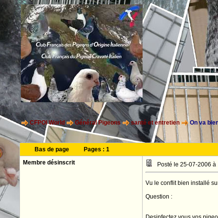
CFPOI World
Général Pigeons
santé et entretien
On va bien
Bas de page
Pages :
1
Membre désinscrit
Posté le 25-07-2006 à
Vu le conflit bien installé s
Question :
Desinfectez vous vos pigeo