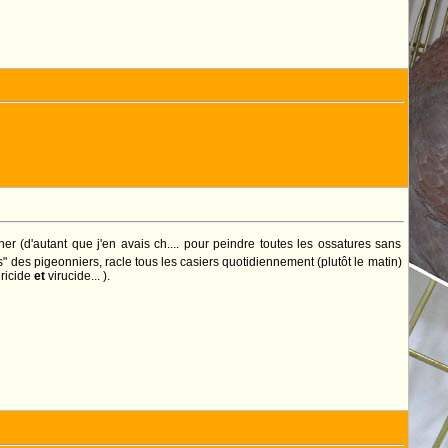
 (d'autant que j'en avais ch.... pour peindre toutes les ossatures sans
s" des pigeonniers, racle tous les casiers quotidiennement (plutôt le matin)
éricide
et
virucide... ).