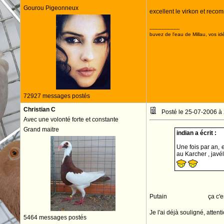
Gourou Pigeonneux
excellent le virkon et rec
--------------------
buvez de l'eau de Millau, vos idé
72927 messages postés
Christian C
Posté le 25-07-2006 à
Avec une volonté forte et constante
Grand maitre
indian a écrit :
Une fois par an, 
au Karcher , javél
Putain
vive la retraite
ça c'e
Je l'ai déjà souligné, atten
5464 messages postés