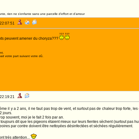
nte, rien ne s'enfante sans une parcelle d'effort et d'amour
 22:07:51
tants peuvent amener du choryza???
nt.
it votre part suivant votre dû.
 22:19:21
lème il y a 2 ans, il ne faut pas trop de vent, et surtout pas de chaleur trop forte,
 jours.
rop souvent, moi je le fait 2 fois par an.
 toujours dit que les pigeons étaient mieux sur leurs fientes sèchent (surtout pas h
oires par contre doivent être nettoyées désinfectées et sèchées régulièrement.
nt trés attention...