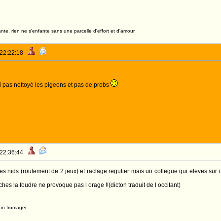
nte, rien ne s'enfante sans une parcelle d'effort et d'amour
 22:22:18
ai pas nettoyé les pigeons et pas de probs
 22:36:44
les nids (roulement de 2 jeux) et raclage regulier mais un collegue qui eleves sur d
hes la foudre ne provoque pas l orage !!(dicton traduit de l occitant)
on fromager