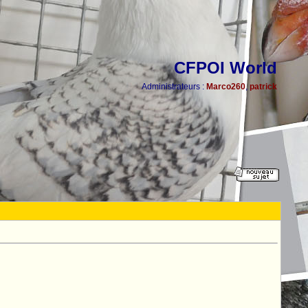
CFPOI World
Administrateurs :
Marco260
,
patrick